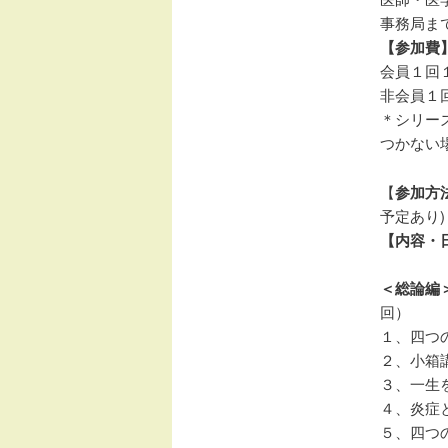
事務局ま
【参加費
会員１回
非会員１
＊シリー
つかない
【
参加方
予定あり)
【内容・
＜総論編
回）
１、四つ
２、小
３、一生
４、炎
５、四