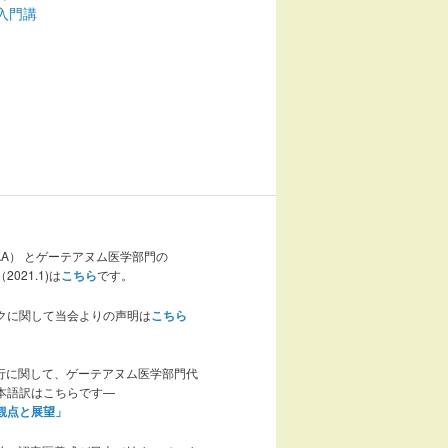
入門講
AA） とゲーテアヌム医学部門の
021.1)は
こちら
です。
クに関して当会よりの声明は
こちら
の流行に関して、ゲーテアヌム医学部門代
本語訳はこちらです—
観点と展望」