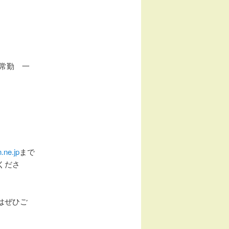
常勤 一
.ne.jp
まで
くださ
はぜひご