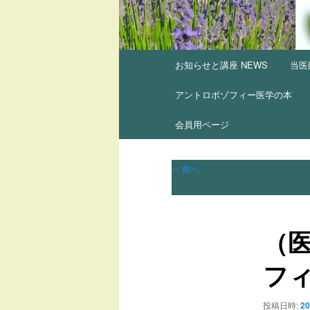
メ
お知らせと講座 NEWS
当医
イ
ン
アントロポゾフィー医学の本
メ
ニ
会員用ページ
ュ
ー
投
←
前へ
稿
ナ
ビ
（
ゲ
ー
フ
シ
ョ
ン
投稿日時:
2