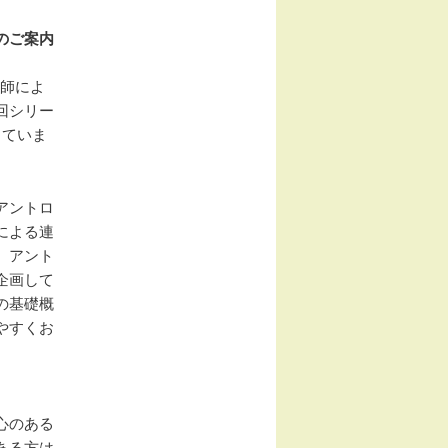
のご案内
医師によ
回シリー
していま
アントロ
による連
、アント
企画して
の基礎概
やすくお
心のある
ある方は