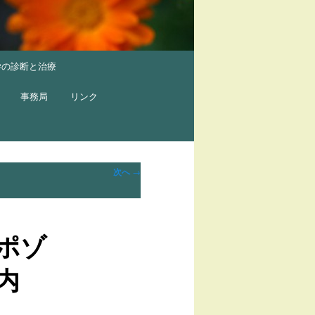
学の診断と治療
事務局
リンク
次へ
→
ポゾ
内