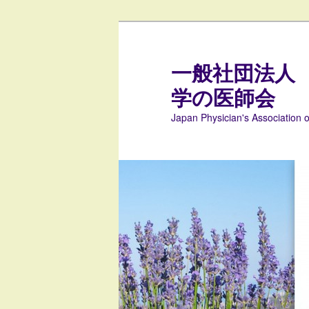
メ
イ
ン
一般社団法人
コ
学の医師会
ン
テ
Japan Physician's Association 
ン
ツ
へ
移
動