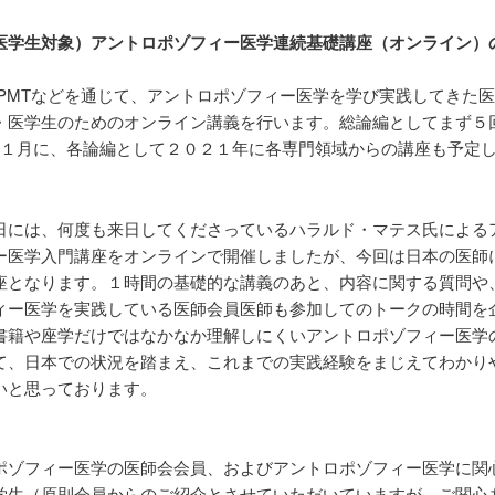
医学生対象）アントロポゾフィー医学連続基礎講座（オンライン）
IPMTなどを通じて、アントロポゾフィー医学を学び実践してきた
・医学生のためのオンライン講義を行います。総論編としてまず５
1１月に、各論編として２０２１年に各専門領域からの講座も予定
日には、何度も来日してくださっているハラルド・マテス氏による
ー医学入門講座をオンラインで開催しましたが、今回は日本の医師
座となります。１時間の基礎的な講義のあと、内容に関する質問や
ィー医学を実践している医師会員医師も参加してのトークの時間を
書籍や座学だけではなかなか理解しにくいアントロポゾフィー医学
て、日本での状況を踏まえ、これまでの実践経験をまじえてわかり
いと思っております。
ポゾフィー医学の医師会会員、およびアントロポゾフィー医学に関
学生（原則会員からのご紹介とさせていただいていますが、
ご関心