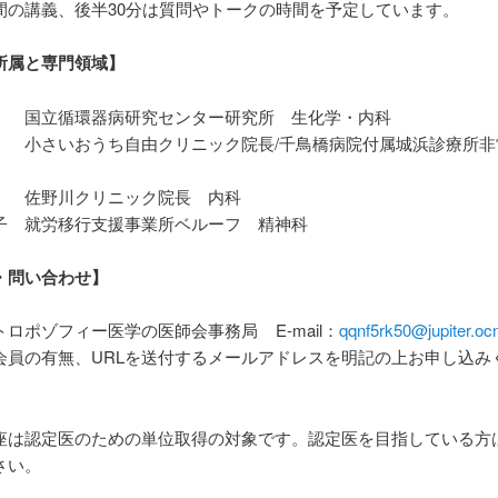
間の講義、後半30分は質問やトークの時間を予定しています。
所属と専門領域】
 国立循環器病研究センター研究所 生化学・内科
 小さいおうち自由クリニック院長/千鳥橋病院付属城浜診療所非
 佐野川クリニック院長 内科
子 就労移行支援事業所ベルーフ 精神科
・問い合わせ】
ロポゾフィー医学の医師会事務局 E-mail：
qqnf5rk50@jupiter.ocn
会員の有無、URLを送付するメールアドレスを明記の上お申し込み
座は認定医のための単位取得の対象です。認定医を目指している方
さい。