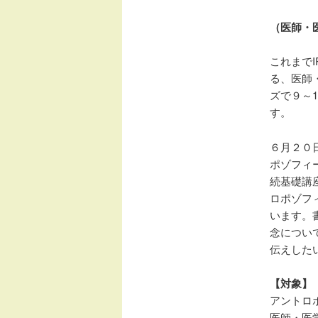
（医師・
これまで
る、医師
ズで９～
す。
６月２０
ポゾフィ
続基礎講
ロポゾフ
います。
念につい
伝えした
【対象】
アントロ
医師・
医