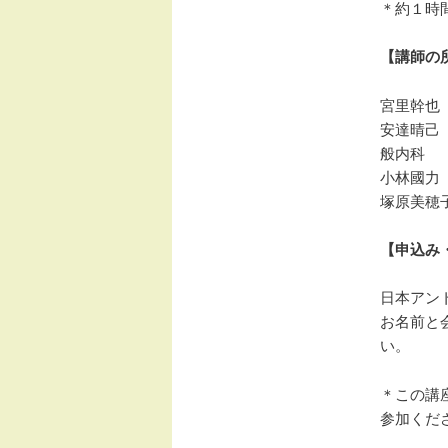
＊約１時
【講師の
宮里幹也
安達晴己
般内科
小林國力
塚原美穂
【申込み
日本アント
お名前と
い。
＊この講
参加くだ