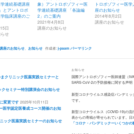
医学連続基礎講座
象）アントロポゾフィー医
トロポゾフィー医学
」とアントロポ
学連続基礎講座 「各論編
座のお知らせ
医学臨床講座のご
2」のご案内
2014年8月2日
2021年4月8日
講座のお知らせ
月15日
講座のお知らせ
知らせ
講座のお知らせ
、
お知らせ
作成者:
j-paam
パーマリンク
お知らせ
あげつまクリニック医薬実践セミナーと
国際アントロポゾフィー医師連盟（IV
SARS-CoV-2の予防接種に関する声明（2
ニックセミナー特別講演会のお知らせ
新型コロナウイルス感染症パンデミッ
です。
4 に変更です
2025年10月11日
フィー医学認定医養成コース開催のお知
新型コロナウイルス（COVID-19)
表からの寄稿が寄せられています。日
つまクリニック医薬実践セミナーのお知らせ
「コロナ・パンデミックーいくつかの