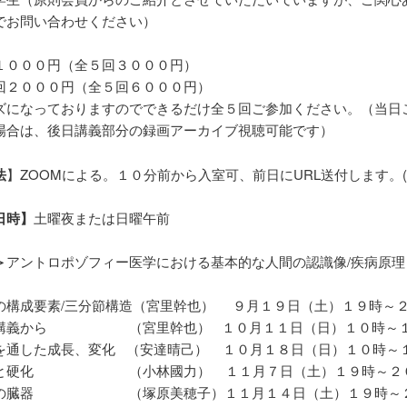
でお問い合わせください）
】
１０００円（全５回３０００円）
回２０００円（全５回６０００円）
ズになっておりますのでできるだけ全５回ご参加ください。（当日
場合は、後日講義部分の録画アーカイブ視聴可能です）
法
】ZOOMによる。１０分前から入室可、前日にURL送付します。
日時】
土曜夜または日曜午前
＞
アントロポゾフィー医学における基本的な人間の認識像/疾病原理
の構成要素/三分節構造（宮里幹也） ９月１９日（土）１９時～
箱講義から （宮里幹也） １０月１１日（日）１０時～１
を通した成長、変化 （安達晴己） １０月１８日（日）１０時～
症と硬化 （小林國力） １１月７日（土）１９時～２
つの臓器 （塚原美穂子）１１月１４日（土）１９時～