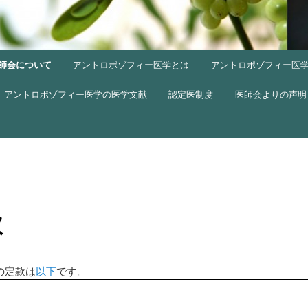
師会について
アントロポゾフィー医学とは
アントロポゾフィー医
アントロポゾフィー医学の医学文献
認定医制度
医師会よりの声明
款
の定款は
以下
です。