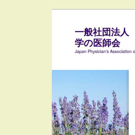
メ
イ
ン
一般社団法人
コ
学の医師会
ン
テ
Japan Physician's Association 
ン
ツ
へ
移
動