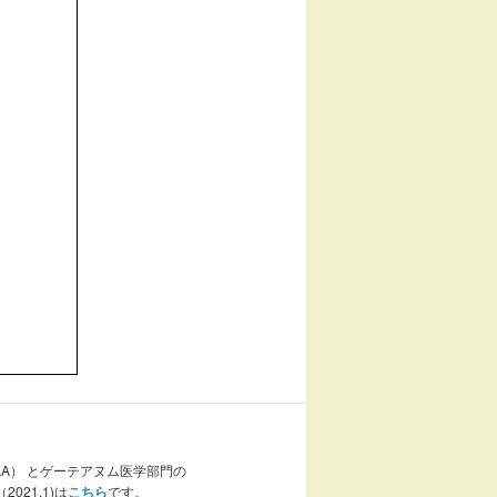
AA） とゲーテアヌム医学部門の
021.1)は
こちら
です。