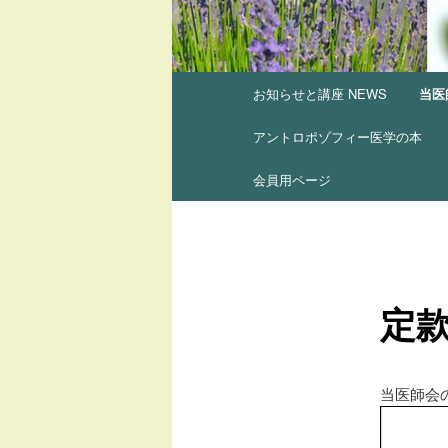
メ
お知らせと講座 NEWS
当医
イ
ン
アントロポゾフィー医学の本
メ
ニ
会員用ページ
ュ
ー
定
当医師会