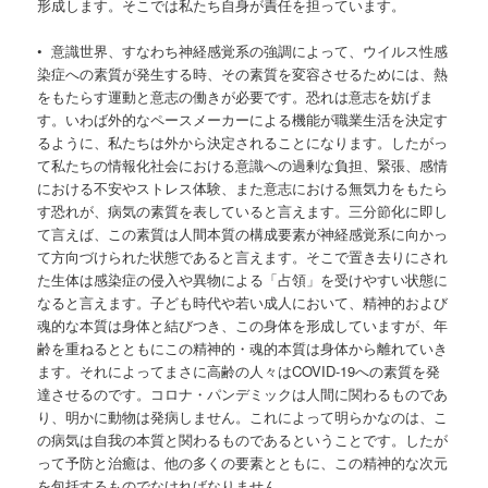
形成します。そこでは私たち自身が責任を担っています。
• 意識世界、すなわち神経感覚系の強調によって、ウイルス性感
染症への素質が発生する時、その素質を変容させるためには、熱
をもたらす運動と意志の働きが必要です。恐れは意志を妨げま
す。いわば外的なペースメーカーによる機能が職業生活を決定す
るように、私たちは外から決定されることになります。したがっ
て私たちの情報化社会における意識への過剰な負担、緊張、感情
における不安やストレス体験、また意志における無気力をもたら
す恐れが、病気の素質を表していると言えます。三分節化に即し
て言えば、この素質は人間本質の構成要素が神経感覚系に向かっ
て方向づけられた状態であると言えます。そこで置き去りにされ
た生体は感染症の侵入や異物による「占領」を受けやすい状態に
なると言えます。子ども時代や若い成人において、精神的および
魂的な本質は身体と結びつき、この身体を形成していますが、年
齢を重ねるとともにこの精神的・魂的本質は身体から離れていき
ます。それによってまさに高齢の人々はCOVID-19への素質を発
達させるのです。コロナ・パンデミックは人間に関わるものであ
り、明かに動物は発病しません。これによって明らかなのは、こ
の病気は自我の本質と関わるものであるということです。したが
って予防と治癒は、他の多くの要素とともに、この精神的な次元
を包括するものでなければなりません。