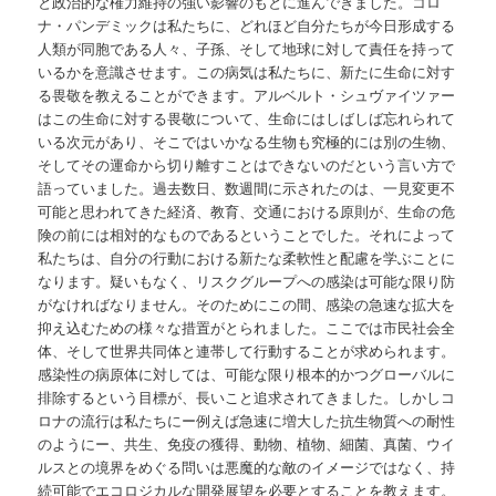
と政治的な権力維持の強い影響のもとに進んできました。コロ
ナ・パンデミックは私たちに、どれほど自分たちが今日形成する
人類が同胞である人々、子孫、そして地球に対して責任を持って
いるかを意識させます。この病気は私たちに、新たに生命に対す
る畏敬を教えることができます。アルベルト・シュヴァイツァー
はこの生命に対する畏敬について、生命にはしばしば忘れられて
いる次元があり、そこではいかなる生物も究極的には別の生物、
そしてその運命から切り離すことはできないのだという言い方で
語っていました。過去数日、数週間に示されたのは、一見変更不
可能と思われてきた経済、教育、交通における原則が、生命の危
険の前には相対的なものであるということでした。それによって
私たちは、自分の行動における新たな柔軟性と配慮を学ぶことに
なります。疑いもなく、リスクグループへの感染は可能な限り防
がなければなりません。そのためにこの間、感染の急速な拡大を
抑え込むための様々な措置がとられました。ここでは市民社会全
体、そして世界共同体と連帯して行動することが求められます。
感染性の病原体に対しては、可能な限り根本的かつグローバルに
排除するという目標が、長いこと追求されてきました。しかしコ
ロナの流行は私たちにー例えば急速に増大した抗生物質への耐性
のようにー、共生、免疫の獲得、動物、植物、細菌、真菌、ウイ
ルスとの境界をめぐる問いは悪魔的な敵のイメージではなく、持
続可能でエコロジカルな開発展望を必要とすることを教えます。