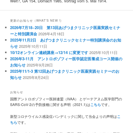
Welt?, GA 154, Dornach 1985, Vortrag vom 5. Mai 1914.
更新のお知らせ（WHAT’S NEW !)
2026年7月18−20日 第13回あげつまクリニック医薬実践セミナ
ーと特別講演会
2026年4月18日
2025年11月2日 あげつまクリニックセミナー特別講演会のお知
らせ
2025年10月11日
10/12オンライン連続講座→12/14 に変更です
2025年10月11日
2026年3-11月 アントロポゾフィー医学認定医養成コース開催の
お知らせ
2025年9月28日
2025年11/1-3 第12回あげつまクリニック医薬実践セミナーのお
知らせ
2025年8月24日
お知らせ
国際アントロポゾフィー医師連盟（IVAA） とゲーテアヌム医学部門の
SARS-CoV-2の予防接種に関する声明（2021.1)は
こちら
です。
新型コロナウイルス感染症パンデミックに関して当会よりの声明は
こ
ちら
です。