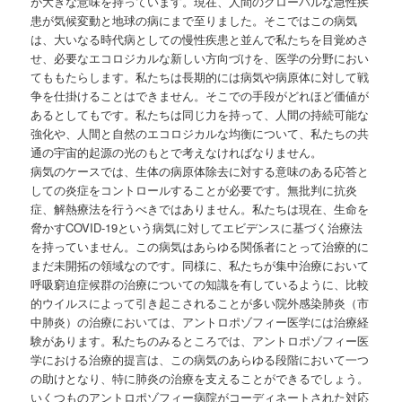
が大きな意味を持っています。現在、人間のグローバルな急性疾
患が気候変動と地球の病にまで至りました。そこではこの病気
は、大いなる時代病としての慢性疾患と並んで私たちを目覚めさ
せ、必要なエコロジカルな新しい方向づけを、医学の分野におい
てももたらします。私たちは長期的には病気や病原体に対して戦
争を仕掛けることはできません。そこでの手段がどれほど価値が
あるとしてもです。私たちは同じ力を持って、人間の持続可能な
強化や、人間と自然のエコロジカルな均衡について、私たちの共
通の宇宙的起源の光のもとで考えなければなりません。
病気のケースでは、生体の病原体除去に対する意味のある応答と
しての炎症をコントロールすることが必要です。無批判に抗炎
症、解熱療法を行うべきではありません。私たちは現在、生命を
脅かすCOVID-19という病気に対してエビデンスに基づく治療法
を持っていません。この病気はあらゆる関係者にとって治療的に
まだ未開拓の領域なのです。同様に、私たちが集中治療において
呼吸窮迫症候群の治療についての知識を有しているように、比較
的ウイルスによって引き起こされることが多い院外感染肺炎（市
中肺炎）の治療においては、アントロポゾフィー医学には治療経
験があります。私たちのみるところでは、アントロポゾフィー医
学における治療的提言は、この病気のあらゆる段階において一つ
の助けとなり、特に肺炎の治療を支えることができるでしょう。
いくつものアントロポゾフィー病院がコーディネートされた対応