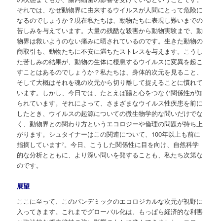
それでは、なぜ動物界に由来するウイルスが人間にとって危険に
なるのでしょうか？現在私たちは、動物たちに表現し難いまでの
苦しみを与えています。大量の残酷な殺害から動物実験まで、動
物界は救いようのない痛みに晒されているのです。生きた動物の
商取引も、動物たちに不安に満ちたストレスを与えます。こうし
た苦しみの結果が、動物の生体に棲息するウイルスに変異を起こ
すことはあるのでしょうか？私たちは、身体的次元を見ること、
そして大概はそれを魂の次元から切り離して捉えることに慣れて
います。しかし、今日では、たとえば腸と心をつなぐ関係性が知
られています。それによって、さまざまなウイルス性疾患を前に
したとき、ウイルスの起源についての微生物学的な問いだけでな
く、動物界との関わり方というエコロジーや倫理の問題が持ち上
がります。シュタイナーはこの関連について、100年以上も前に
指摘しています⁷。今日、こうした関係性に目を向け、自然科学
的な分析とともに、より深い問いを発することも、私たち次第な
のです。
展望
ここに至って、このパンデミックのエコロジカルな次元が視野に
入ってきます。これまでグローバル化は、もっぱら経済的な利害