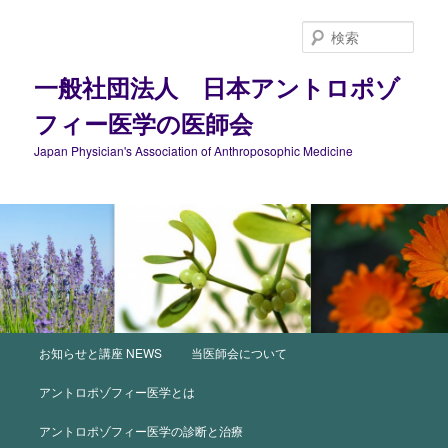
メ
イ
検
ン
索
コ
一般社団法人 日本アントロポゾ
ン
フィー医学の医師会
テ
ン
Japan Physician's Association of Anthroposophic Medicine
ツ
へ
移
動
メ
お知らせと講座 NEWS
当医師会について
イ
ン
アントロポゾフィー医学とは
メ
ニ
アントロポゾフィー医学の診断と治療