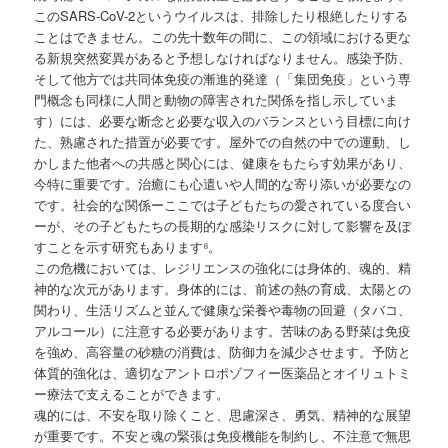
このSARS-CoV-2というウイルスは、排除したり根絶したりする
ことはできません。この先十数年の間に、この領域における更な
る新規突然変異があると予想しなければなりません。感染予防、
そして他方では共同体免疫の漸進的発達（「集団免疫」という専
門概念も同様に人間と動物の障害された関係を指し示していま
す）には、必要な断念と必要な収入のバランスという目標に向け
た、熟慮された措置が必要です。屋外での自然の中での運動、し
かしまた他者への共感と関心には、健康をもたらす効果があり、
今特に重要です。治癒にも心遣いや人間的な寄り添いが必要なの
です。社会的な関係ーここでは子どもたちの愛されている度合い
ーが、その子どもたちの長期的な感染リスクに対して影響を及ぼ
すことを示す研究もあります⁸。
この危機においては、レジリエンスの強化には身体的、魂的、精
神的な次元があります。身体的には、前述の熱の育成、太陽との
関わり、生活リズムと並んで健康な栄養や毒物の回避（タバコ、
アルコール）に注意する必要があります。苦味のある野菜は免疫
を強め、高容量の砂糖の消費は、防御力を減少させます。予防と
体質的強化は、適切なアントロポゾフィー医薬品とオイリュトミ
ー療法で支えることができます。
魂的には、不安を取り除くこと、思慮深さ、勇気、精神的な展望
が重要です。不安と魂の緊張は免疫機能を制約し、不注意で無思