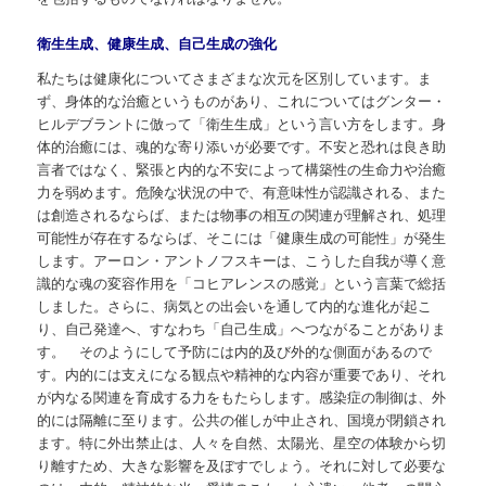
衛生生成、健康生成、自己生成の強化
私たちは健康化についてさまざまな次元を区別しています。ま
ず、身体的な治癒というものがあり、これについてはグンター・
ヒルデブラントに倣って「衛生生成」という言い方をします。身
体的治癒には、魂的な寄り添いが必要です。不安と恐れは良き助
言者ではなく、緊張と内的な不安によって構築性の生命力や治癒
力を弱めます。危険な状況の中で、有意味性が認識される、また
は創造されるならば、または物事の相互の関連が理解され、処理
可能性が存在するならば、そこには「健康生成の可能性」が発生
します。アーロン・アントノフスキーは、こうした自我が導く意
識的な魂の変容作用を「コヒアレンスの感覚」という言葉で総括
しました。さらに、病気との出会いを通して内的な進化が起こ
り、自己発達へ、すなわち「自己生成」へつながることがありま
す。 そのようにして予防には内的及び外的な側面があるので
す。内的には支えになる観点や精神的な内容が重要であり、それ
が内なる関連を育成する力をもたらします。感染症の制御は、外
的には隔離に至ります。公共の催しが中止され、国境が閉鎖され
ます。特に外出禁止は、人々を自然、太陽光、星空の体験から切
り離すため、大きな影響を及ぼすでしょう。それに対して必要な