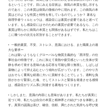
るということです。目にみえる症状は、病気の本質を指し示すも
のであり、この本質は病気の徴候の中に現れます。この病気の本
質はどのような性質と特性を有しているのでしょうか？ 著名な
病理学者ウィルヒョウは、感染症には素質が必要であると述べて
います。もし感染症にはそのための素質が必要であるなら、この
素質は明らかに病気の本質とも関係があるはずです。私たちはこ
こに幾つかの次元を区別することができます。
• 一般的素質、不安、ストレス、意識における、また職業上の過
大な要求ー
これは疑いようもなくグローバルな物質主義的な「西洋型」の仕
事社会の特徴です。これに加えて発熱や疲労感といった生体が安
静を求めて発する意味のある応答を可能な限り無視し、しばしば
薬物によって抑え込むという傾向が広がっています。このやり方
はおそらく重篤な経過に大いに貢献することでしょう。過剰な負
担がかかり緊張した魂、そしてストレスと緊張を発達させる感情
は、感染症がリズム系に到達する素地をつくります。
• しかしまた、意識の内容にも意味があります。私たちが真実に
近づく時、私たちは自分の本質と精神界との結びつきを体験しま
す。真実の認識は喜び、確信、信頼、満たされた気持ちを呼び覚