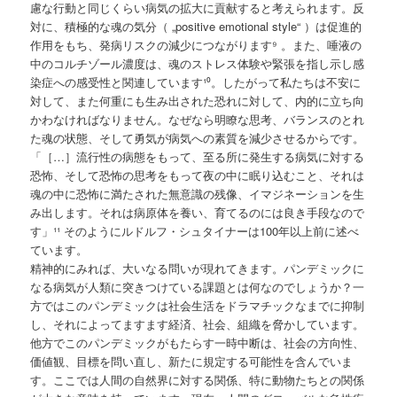
慮な行動と同じくらい病気の拡大に貢献すると考えられます。反
対に、積極的な魂の気分（ „positive emotional style“ ）は促進的
作用をもち、発病リスクの減少につながります⁹ 。また、唾液の
中のコルチゾール濃度は、魂のストレス体験や緊張を指し示し感
染症への感受性と関連しています¹⁰。したがって私たちは不安に
対して、また何重にも生み出された恐れに対して、内的に立ち向
かわなければなりません。なぜなら明瞭な思考、バランスのとれ
た魂の状態、そして勇気が病気への素質を減少させるからです。
「［…］流行性の病態をもって、至る所に発生する病気に対する
恐怖、そして恐怖の思考をもって夜の中に眠り込むこと、それは
魂の中に恐怖に満たされた無意識の残像、イマジネーションを生
み出します。それは病原体を養い、育てるのには良き手段なので
す」¹¹ そのようにルドルフ・シュタイナーは100年以上前に述べ
ています。
精神的にみれば、大いなる問いが現れてきます。パンデミックに
なる病気が人類に突きつけている課題とは何なのでしょうか？一
方ではこのパンデミックは社会生活をドラマチックなまでに抑制
し、それによってますます経済、社会、組織を脅かしています。
他方でこのパンデミックがもたらす一時中断は、社会の方向性、
価値観、目標を問い直し、新たに規定する可能性を含んでいま
す。ここでは人間の自然界に対する関係、特に動物たちとの関係