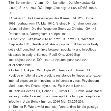
Titel Sonnenlicht, Vitamin D, Inkarnation. Der Merkurstab 62
(2009), S. 577–593. DOI: https://doi.org/10.14271/DMS-19529-
DE
7 Steiner R: Die Offenbarungen des Karma, GA 120, Dornach
1992, Vortrag vom 17. Mai 1910. Steiner, R.: Erfahrungen des
Übersinnlichen. Die drei Wege der Seele zu Christus. GA 143.
Dornach 1994, Vortrag vom 17. April 1912.
8 Ulset VS1, Czajkowski NO2, Kraft B1, Kraft P1, Wikenius E3,
Kleppestø TH1, Bekkhus M: Are unpopular children more likely to
get sick? Longitudinal links between popularity and infectious
diseases in early childhood. PLoS One. 2019 Sep
10;14(9):e0222222. DOI: 10.1371/journal.pone.0222222.
eCollection 2019
9 Cohen S1, Alper CM, Doyle WJ, Treanor JJ, Turner RB:
Positive emotional style predicts resistance to illness after exper-
imental exposure to rhinovirus or influenza a virus. Psychosom
Med. 2006 Nov-Dec;68(6):809-15. Epub 2006 Nov 13.
10 Janicki-Deverts D1, Cohen S2, Turner RB3, Doyle WJ4: Basal
salivary cortisol secretion and susceptibility to upper res-piratory
infection. Brain Behav Immun. 2016 Mar;53:255-261.
11 Steiner R: Wie erwirbt man sich Verständnis für die geistige