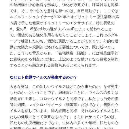
の熱機構の中心器官を形成し、強化が必要です。呼吸器系も同様
です。そこで中心的な意味を持つのは、自己運動です。ここでは
ルドルフ・シュタイナーが1921年のオイリュトミー療法講座の第
５講で示した健康オイリュトミーのエクササイズ、特に畏敬の
A、愛のE、希望のUの3組がリズムのRによって補われること
で、価値のある強化作用をもたらすことでしょう。これは小グル
ープで練習したのち、個別に実践することができます。外的な運
動と太陽光を規則的に浴びる必要性については、既に述べまし
た。こうした背景からも、「在宅検疫（隔離）」には感染症学的
に意味のある利点とは別に、上記のような助けとなる要素を制約
することから懸念される影響もあると考えられます。
なぜヒト病原ウイルスが発生するのか？
大きな謎は、この新しいウイルスはどこから来たのか、なぜ発生
したのか、ということです。興味深いことに、ウイルスの多くは
動物界に由来し、コロナウイルスも同様です。私たちも自分の腸
管に細菌、マイクロバイオータ（細菌叢）だけでなく、無数のウ
イルスを宿しています。腸内細菌と同様、それらのウイルスも私
たちの健康にとって重要なものです。さらにわかっているのは、
私たちの免疫機能だけでなく、生体内の多くの領域、私たちの心
の状態までもが、腸内細菌の影響を受けているということです。