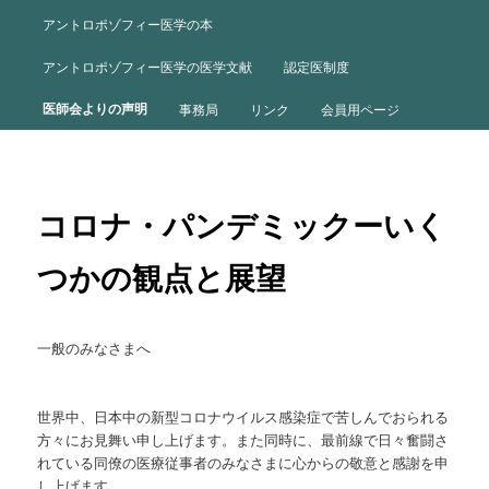
ュ
ー
アントロポゾフィー医学の本
アントロポゾフィー医学の医学文献
認定医制度
医師会よりの声明
事務局
リンク
会員用ページ
コロナ・パンデミックーいく
つかの観点と展望
一般のみなさまへ
世界中、
日本中の新型コロナウイルス感染症で苦しんでおられる
方々にお見
舞い申し上げます。また同時に、
最前線で日々奮闘さ
れている同僚の医療従事者のみなさまに心から
の敬意と感謝を申
し上げます。