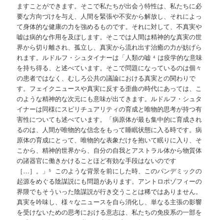
ますことができます。そこで私たちが出会う特性は、私たちに必
要な方向づけを与え、人間を緊張や不安から解放し、それによっ
て身体的な健康の力を強めるものです。それに対して、不真実や
嘘は病的な作用を及ぼします。そこでは人間は精神的な真実の世
界から切り離され、孤立し、真実から流れ出す治癒の力が妨げら
れます。ルドルフ・シュタイナーは「人類の嘘 ⁴ は疫学的な意味
を持ち得る、と述べています。そこで問題になっているのは個々
の患者ではなく、むしろ公共の議論における真実との関わりで
す。フェイクニュースや真実に反する歪曲の時代にあっては、こ
のような精神的な次元にも意味が出てきます。ルドルフ・シュタ
イナーは同様にスピリチュアリティの育成と唯物的思考が持つ有
害性についても述べています。「病原体が最も集中的に育成され
るのは、人間が唯物的な信念をもって睡眠状態に入る時です。病
原体の育成にとって、唯物的な表象だけを抱いて眠りに入り、そ
こから、精神的世界から、自分の自我とアストラル体から物質体
の諸器官に働きかけることほど有効な手段はないのです
［…］。」⁵ このような背景を前にした時、このパンデミックの
起源をめぐる陰謀説にも問題があります。アントロポゾフィーの
界隈でもそういった陰謀説が行き交うことは稀ではありません。
真実を吟味し、様々なニュースを自ら消化し、単なる主張の影響
を受けないための思考における意志は、私たちの免疫系の一部を