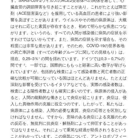
す。SARS-CoV-2ウイルスのACE2受容体への関係を通して、心
臓血管の調節障害を引き起こすことがあり、これがたとえば降圧
剤（ACE阻害薬など）を服用している高血圧の患者により強い影
響を及ぼすことがあります。ウイルスやその他の病原体は、大概
はそれに応じた素質が存在するとき、初めて明らかな疾患につな
がります。というのも、すべての人間が感染後に病気の症状を示
すわけではないからです。また、病気の症状を示す場合も、その
程度には非常な差があります。そのため、COVID-19の世界各地
の死亡率評価（すべての年齢グループに関しての見積もり）は、
現在、0,25–3％¹ の間を揺れています。ドイツでは0,3 – 0,7%の
間です ²。 一部では、国際的にももっと顕著に高い数字が挙げら
れています³ が、包括的な検査によって感染者数と死亡者数の正
確な比較が可能になっている国はほとんどありません。たとえば
深刻な影響を受けているイタリアなどでも、実際の感染者数は、
検査による陽性者数よりも確実に多いのです。病原体の侵入があ
ると、人間の能動的な働きとして炎症が起こります。炎症は、侵
入した異物作用の克服に役立つのです。したがって、私たちは、
病原体による感染、人間の必要な素質、炎症の応答とを区別しな
ければなりません。ですから、意味のある炎症による克服のため
の反応を、無批判に抗炎症・解熱剤によって抑圧することがあっ
てはなりません。それによって重篤な経過が助長されうるという
ことがわかっています。この病気について、アントロポゾフィー