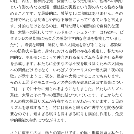
のは、内的、精神的な光、愛情のこもった心遣い、他者への関心
という形の内なる太陽、価値観の実践という形の内なる務めを強
めることです。な最終的に、希望なしに治癒はありません。その
意味で私たちは見通しや内なる確信によって生きていると言えま
す。外的な助けとなるのは、可能な限りの能動的で自発的な運
動、太陽への関わりです（ルドルフ・シュタイナーは1920年、ビ
タミンDの発見前に光欠乏の感染症学的な意味を指摘していまし
た⁶ ）。適切な時間、適切な量の太陽光を浴びることは、感染症
への防御力を強め、身体における自我の存在を促進し、私たちの
内的な、ホルモンによって仲介される光リズムを安定させる基盤
を形成します。私たちに必要なのは不安を取り除くための太陽光
への関係だけではなく、いわばノヴァーリスの一連の詩「夜の讃
歌」が示すように、夜を、星空を大切にすることでもあります。
夜の人工照明やモニターなどの光公害が健康に及ぼす影響につい
ては、すでに十分に知られるようになりました。私たちのリズム
系は、太陽とその日中の運動に結びついています。そこからたく
さんの数の概日リズムが存在することがわかっています。１日の
リズムを形成すること、特に目覚めと眠りの生理学的な関係が重
要なのです。短すぎる眠りも長すぎる眠りも病的に作用し、免疫
学的機能の制約につながります。
さらに重要なのは、熱との関わりです。心臓・循環器系は私たち