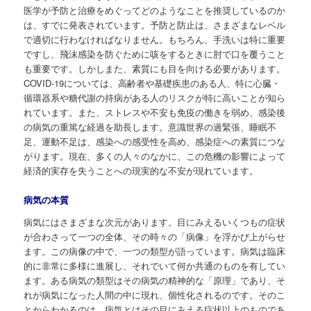
医学が予防と治療をめぐってどのようなことを推奨しているのか
は、すでに発表されています。予防と防止は、さまざまなレベル
で適切に行わなければなりません。もちろん、手洗いは特に重要
ですし、飛沫感染を防ぐために咳をするときに肘で口を覆うこと
も重要です。しかしまた、素質にも目を向ける必要があります。
COVID-19については、高齢者や基礎疾患のある人、特に心臓・
循環器系や糖代謝の持病がある人のリスクが特に高いことが知ら
れています。また、ストレスや不安も免疫の働きを弱め、感染後
の病気の重篤な経過を助長します。意識世界の過緊張、睡眠不
足、運動不足は、感染への感受性を高め、感染症への素質につな
がります。現在、多くの人々のなかに、この危機の影響によって
経済的実存を失うことへの現実的な不安が現れています。
病気の本質
病気にはさまざまな次元があります。目にみえるいくつもの症状
が合わさって一つの全体、その時々の「病像」を浮かび上がらせ
ます。この病像の中で、一つの類型が語っています。病気は臨床
的に非常に多様に進展し、それでいて何か共通のものを有してい
ます。ある病気の類型はその病気の精神的な「原理」であり、そ
れが病気になった人間の中に現れ、個性化されるのです。そのこ
とからわかるのは、病気とはその目にみえる症状以上のものであ