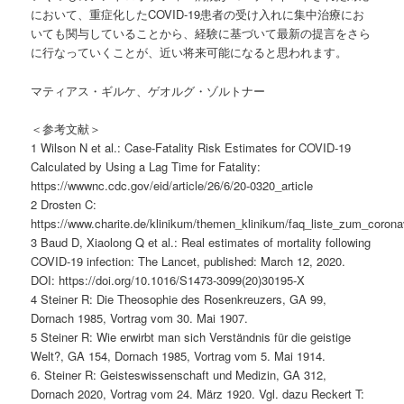
において、重症化したCOVID-19患者の受け入れに集中治療にお
いても関与していることから、経験に基づいて最新の提言をさら
に行なっていくことが、近い将来可能になると思われます。
マティアス・ギルケ、ゲオルグ・ゾルトナー
＜参考文献＞
1 Wilson N et al.: Case-Fatality Risk Estimates for COVID-19
Calculated by Using a Lag Time for Fatality:
https://wwwnc.cdc.gov/eid/article/26/6/20-0320_article
2 Drosten C:
https://www.charite.de/klinikum/themen_klinikum/faq_liste_zum_corona
3 Baud D, Xiaolong Q et al.: Real estimates of mortality following
COVID-19 infection: The Lancet, published: March 12, 2020.
DOI: https://doi.org/10.1016/S1473-3099(20)30195-X
4 Steiner R: Die Theosophie des Rosenkreuzers, GA 99,
Dornach 1985, Vortrag vom 30. Mai 1907.
5 Steiner R: Wie erwirbt man sich Verständnis für die geistige
Welt?, GA 154, Dornach 1985, Vortrag vom 5. Mai 1914.
6. Steiner R: Geisteswissenschaft und Medizin, GA 312,
Dornach 2020, Vortrag vom 24. März 1920. Vgl. dazu Reckert T: