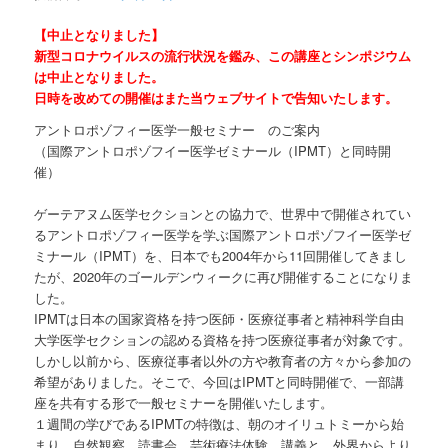
【中止となりました】
新型コロナウイルスの流行状況を鑑み、この講座とシンポジウム
は中止となりました。
日時を改めての開催はまた当ウェブサイトで告知いたします。
アントロポゾフィー医学一般セミナー のご案内
（国際アントロポゾフイー医学ゼミナール（IPMT）と同時開
催）
ゲーテアヌム医学セクションとの協力で、世界中で開催されてい
るアントロポゾフィー医学を学ぶ国際アントロポゾフイー医学ゼ
ミナール（IPMT）を、日本でも2004年から11回開催してきまし
たが、2020年のゴールデンウィークに再び開催することになりま
した。
IPMTは日本の国家資格を持つ医師・医療従事者と精神科学自由
大学医学セクションの認める資格を持つ医療従事者が対象です。
しかし以前から、医療従事者以外の方や教育者の方々から参加の
希望がありました。そこで、今回はIPMTと同時開催で、一部講
座を共有する形で一般セミナーを開催いたします。
１週間の学びであるIPMTの特徴は、朝のオイリュトミーから始
まり、自然観察、読書会、芸術療法体験、講義と、外界からより