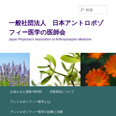
メ
イ
検
ン
索
コ
一般社団法人 日本アントロポゾ
ン
フィー医学の医師会
テ
ン
Japan Physician's Association of Anthroposophic Medicine
ツ
へ
移
動
メ
お知らせと講座 NEWS
当医師会について
イ
ン
アントロポゾフィー医学とは
メ
ニ
アントロポゾフィー医学の診断と治療