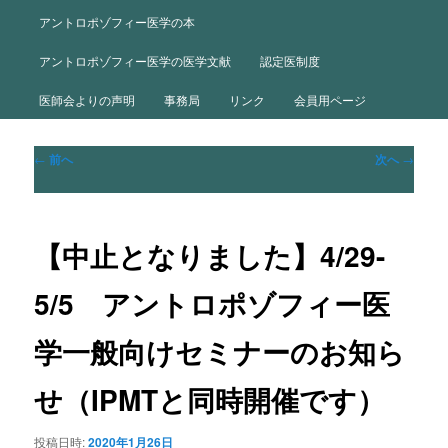
ュ
ー
アントロポゾフィー医学の本
アントロポゾフィー医学の医学文献
認定医制度
医師会よりの声明
事務局
リンク
会員用ページ
投
←
前へ
次へ
→
稿
ナ
ビ
ゲ
【中止となりました】4/29-
ー
シ
5/5 アントロポゾフィー医
ョ
ン
学一般向けセミナーのお知ら
せ（IPMTと同時開催です）
投稿日時:
2020年1月26日