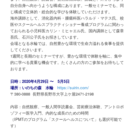
自分自身へ向かうような構成にあります。一般セミナーでも、同
じ構成で立体的・総合的な学びを体験していただけます。
海外講師として、消化器内科・腫瘍科医ハラルド・マテス氏、校
医やスクールヘルスプラクティショナー養成プログラムに関わっ
ておられる小児科医カリン・ミヒャエル氏、国内講師として森章
吾氏、石川公子氏をお招きしています。
会場となる水輪では、自然豊かな環境で生命力溢れる食事を提供
してくださいます。
1週間と長期のセミナーですが、豊かな環境で体験を軸に、集中
的に学べる貴重な機会です。たくさんの方のご参加をお待ちして
おります。
日時：2020年4月29日 〜 5月5日
場所：いのちの森 水輪
https://suirin.com/
〒380-0888 長野県長野市大字上ケ屋2471-2198
内容：自然観察、一般人間学読書会、芸術療法体験、アントロポ
ゾフィー医学入門、内的な成長のための時間
（IPMTのプログラム「スクールヘルスについて」も選択可能で
す）