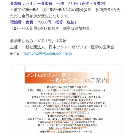
参加費：セミナー参加費 一般 7万円（宿泊・食費別）
＊前半4/29〜5/2、後半5/2〜5/5のみの部分参加 参加費各4万円
ただし全日参加が優先になります。
宿泊費・食費 73800円（概算・税抜）
（2人〜4人部屋6泊17食付き 個室は追加料金）
参加申し込み：12月1日より開始
主催：一般社団法人 日本アントロポゾフイー医学の医師会
e-mail:
qqnf5rk50@jupiter.ocn.ne.jp