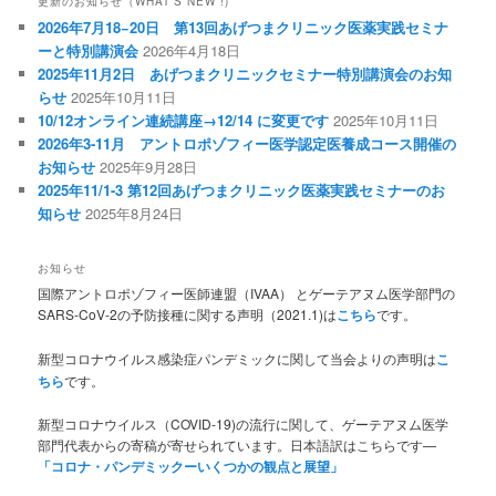
更新のお知らせ（WHAT’S NEW !)
2026年7月18−20日 第13回あげつまクリニック医薬実践セミナ
ーと特別講演会
2026年4月18日
2025年11月2日 あげつまクリニックセミナー特別講演会のお知
らせ
2025年10月11日
10/12オンライン連続講座→12/14 に変更です
2025年10月11日
2026年3-11月 アントロポゾフィー医学認定医養成コース開催の
お知らせ
2025年9月28日
2025年11/1-3 第12回あげつまクリニック医薬実践セミナーのお
知らせ
2025年8月24日
お知らせ
国際アントロポゾフィー医師連盟（IVAA） とゲーテアヌム医学部門の
SARS-CoV-2の予防接種に関する声明（2021.1)は
こちら
です。
新型コロナウイルス感染症パンデミックに関して当会よりの声明は
こ
ちら
です。
新型コロナウイルス（COVID-19)の流行に関して、ゲーテアヌム医学
部門代表からの寄稿が寄せられています。日本語訳はこちらです—
「コロナ・パンデミックーいくつかの観点と展望」