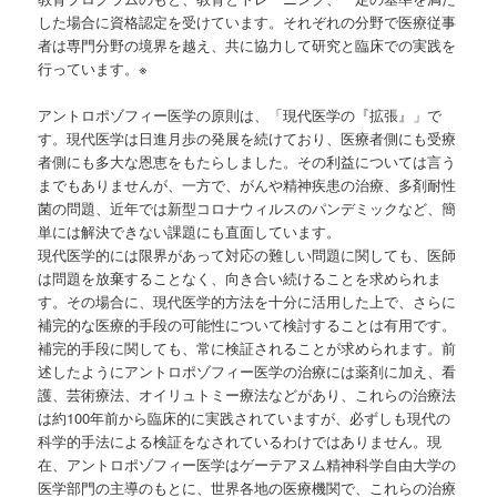
した場合に資格認定を受けています。それぞれの分野で医療従事
者は専門分野の境界を越え、共に協力して研究と臨床での実践を
行っています。※
アントロポゾフィー医学の原則は、「現代医学の『拡張』」で
す。現代医学は日進月歩の発展を続けており、医療者側にも受療
者側にも多大な恩恵をもたらしました。その利益については言う
までもありませんが、一方で、がんや精神疾患の治療、多剤耐性
菌の問題、近年では新型コロナウィルスのパンデミックなど、簡
単には解決できない課題にも直面しています。
現代医学的には限界があって対応の難しい問題に関しても、医師
は問題を放棄することなく、向き合い続けることを求められま
す。その場合に、現代医学的方法を十分に活用した上で、さらに
補完的な医療的手段の可能性について検討することは有用です。
補完的手段に関しても、常に検証されることが求められます。前
述したようにアントロポゾフィー医学の治療には薬剤に加え、看
護、芸術療法、オイリュトミー療法などがあり、これらの治療法
は約100年前から臨床的に実践されていますが、必ずしも現代の
科学的手法による検証をなされているわけではありません。現
在、アントロポゾフィー医学はゲーテアヌム精神科学自由大学の
医学部門の主導のもとに、世界各地の医療機関で、これらの治療