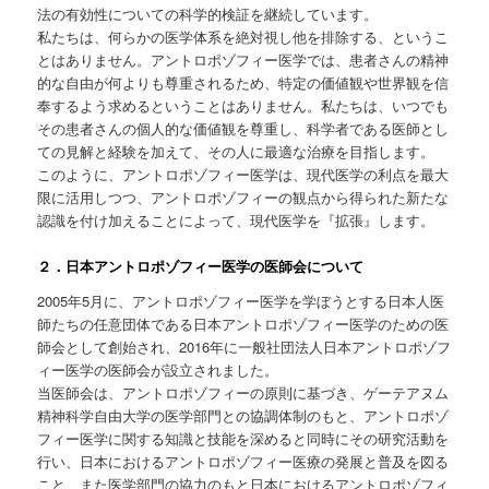
法の有効性についての科学的検証を継続しています。
私たちは、何らかの医学体系を絶対視し他を排除する、というこ
とはありません。アントロポゾフィー医学では、患者さんの精神
的な自由が何よりも尊重されるため、特定の価値観や世界観を信
奉するよう求めるということはありません。私たちは、いつでも
その患者さんの個人的な価値観を尊重し、科学者である医師とし
ての見解と経験を加えて、その人に最適な治療を目指します。
このように、アントロポゾフィー医学は、現代医学の利点を最大
限に活用しつつ、アントロポゾフィーの観点から得られた新たな
認識を付け加えることによって、現代医学を『拡張』します。
２．日本アントロポゾフィー医学の医師会について
2005年5月に、アントロポゾフィー医学を学ぼうとする日本人医
師たちの任意団体である日本アントロポゾフィー医学のための医
師会として創始され、2016年に一般社団法人日本アントロポゾフ
ィー医学の医師会が設立されました。
当医師会は、アントロポゾフィーの原則に基づき、ゲーテアヌム
精神科学自由大学の医学部門との協調体制のもと、アントロポゾ
フィー医学に関する知識と技能を深めると同時にその研究活動を
行い、日本におけるアントロポゾフィー医療の発展と普及を図る
こと、また医学部門の協力のもと日本におけるアントロポゾフィ