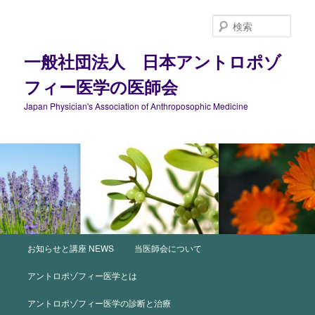
メ
イ
検
ン
索
コ
一般社団法人 日本アントロポゾ
ン
フィー医学の医師会
テ
ン
Japan Physician's Association of Anthroposophic Medicine
ツ
へ
移
動
メ
お知らせと講座 NEWS
当医師会について
イ
ン
アントロポゾフィー医学とは
メ
ニ
アントロポゾフィー医学の診断と治療