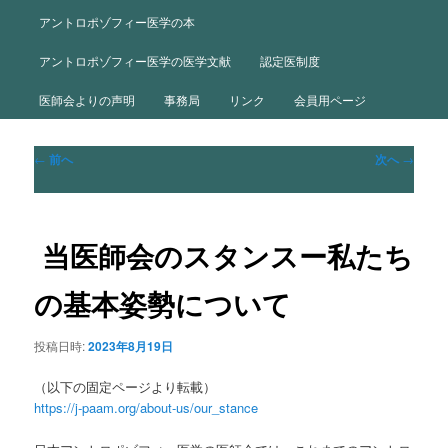
ュ
ー
アントロポゾフィー医学の本
アントロポゾフィー医学の医学文献
認定医制度
医師会よりの声明
事務局
リンク
会員用ページ
投
←
前へ
次へ
→
稿
ナ
ビ
ゲ
当医師会のスタンスー私たち
ー
シ
の基本姿勢について
ョ
ン
投稿日時:
2023年8月19日
（以下の固定ページより転載）
https://j-paam.org/about-us/our_stance