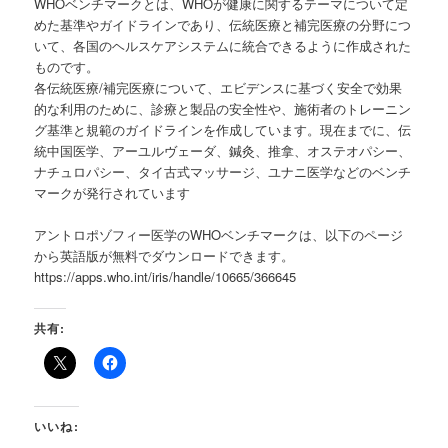
WHOベンチマークとは、WHOが健康に関するテーマについて定
めた基準やガイドラインであり、伝統医療と補完医療の分野につ
いて、各国のヘルスケアシステムに統合できるように作成された
ものです。
各伝統医療/補完医療について、エビデンスに基づく安全で効果
的な利用のために、診療と製品の安全性や、施術者のトレーニン
グ基準と規範のガイドラインを作成しています。現在までに、伝
統中国医学、アーユルヴェーダ、鍼灸、推拿、オステオパシー、
ナチュロパシー、タイ古式マッサージ、ユナニ医学などのベンチ
マークが発行されています
アントロポゾフィー医学のWHOベンチマークは、以下のページ
から英語版が無料でダウンロードできます。
https://apps.who.int/iris/handle/10665/366645
共有:
いいね: