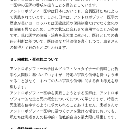
ー医学の医師の養成を担うことを目的としています。
アントロポゾフィー医学は日本においても、会員医師たちによっ
て実践されています。しかし日本は、アントロポゾフィー医学の
歴史が長いヨーロッパとは医療政策や保険制度だけでなく文化や
価値観も異なるため、日本の状況に合わせて適用することが必要
です。現代医学の診断・治療を最大限に生かし、医師としての責
任と判断に基づいて、医師法など諸法律を遵守しつつ、患者さん
の希望と了解のもとに行われます。
３．宗教観・死生観について
アントロポゾフィー医学はルドルフ・シュタイナーの提唱した哲
学や人間観に基づいていますが、特定の宗教や信仰を持つよう求
めることはなく、すべての人の宗教や信仰に関する自由考えを尊
重します。
アントロポゾフィー医学を実践しようとする医師は、アントロポ
ゾフィー的な生と死の概念についてについて学びますが、特定の
死生観を信奉するように求められることありません。患者さんが
アントロポゾフィー医学に基づくケアを受ける場合においても、
私たちは患者さんの精神的・信教的自由を最大限に尊重します。
４．予防接種について