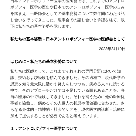
日本アントロポゾフィー医学の医師会では、これまでのアントロ
ポゾフィー医学の歴史や日本でのアントロポゾフィー医学の歩み
を踏まえ、当医師会としての基本姿勢について数年間にわたり話
し合いを行ってきました。理事会での話し合いと承認を経て、以
下に私たちの基本姿勢を示します。
私たちの基本姿勢－日本アントロポゾフィー医学の医師会として
2023年8月19日
はじめに－私たちの基本姿勢について
私たちは医師として、これまでそれぞれの専門分野において知
識、技術および経験を積んできました。その過程で、現代医学の
恩恵を知り最大限に活かす努力をしつつも、病める人々に接する
中で、そのアプローチだけでは不足している面もあることを、各
自の臨床の中で経験してきました。それを補うために他の医療従
事者と協働し、病めるその人個人の状態や価値観に合わせた、さ
らなる身体的・精神的・社会的ケアを、現代医学的診断・治療に
加えて提供することが必要であると考えています。
１．アントロポゾフィー医学について