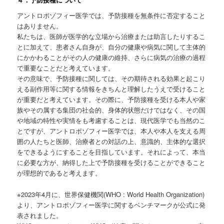
アントロポゾフィー医学では、予防接種を無条件に否定すること
はありません。
私たちは、医師が医学的な立場から治療または助言したりするこ
とに加えて、患者さん自身が、自分の健康や病気に関して主体的
にかかわることがその人の健康の維持、さらに病気の治療の過程
で重要なことだと考えています。
その意味で、予防接種に関しては、その期待される効果と起こり
える副作用等に関する情報をきちんと理解したうえで受けること
が重要だと考えています。その際に、予防接種を受ける本人や家
族やその属する集団の社会的、身体的状態だけではなく、その国
や地域の特性や実情をも考慮することは、現代医学でも当然のこ
とですが、アントロポゾフィー医学では、本人や本人を支える周
囲の人たちと医師、治療者との対話の上、意識的、主体的な選択
をできるようにすることを目指しています。それによって、本当
に必要な方が、納得した上で予防接種を受けることができること
が理想的であると考えます。
※2023年4月に、世界保健機関(WHO : World Health Organization)
より、アントロポゾフィー医学に関するベンチマークが公式に発
表されました。