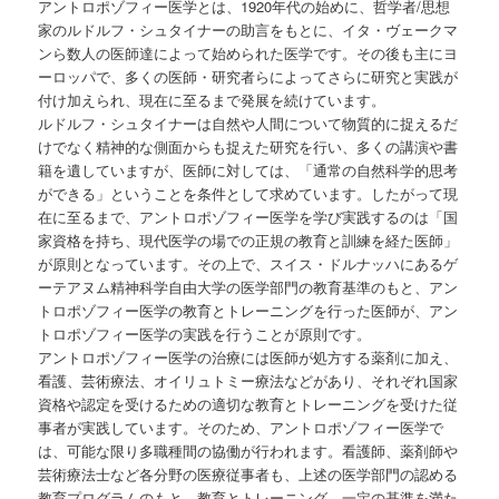
アントロポゾフィー医学とは、1920年代の始めに、哲学者/思想
家のルドルフ・シュタイナーの助言をもとに、イタ・ヴェークマ
ンら数人の医師達によって始められた医学です。その後も主にヨ
ーロッパで、多くの医師・研究者らによってさらに研究と実践が
付け加えられ、現在に至るまで発展を続けています。
ルドルフ・シュタイナーは自然や人間について物質的に捉えるだ
けでなく精神的な側面からも捉えた研究を行い、多くの講演や書
籍を遺していますが、医師に対しては、「通常の自然科学的思考
ができる」ということを条件として求めています。したがって現
在に至るまで、アントロポゾフィー医学を学び実践するのは「国
家資格を持ち、現代医学の場での正規の教育と訓練を経た医師」
が原則となっています。その上で、スイス・ドルナッハにあるゲ
ーテアヌム精神科学自由大学の医学部門の教育基準のもと、アン
トロポゾフィー医学の教育とトレーニングを行った医師が、アン
トロポゾフィー医学の実践を行うことが原則です。
アントロポゾフィー医学の治療には医師が処方する薬剤に加え、
看護、芸術療法、オイリュトミー療法などがあり、それぞれ国家
資格や認定を受けるための適切な教育とトレーニングを受けた従
事者が実践しています。そのため、アントロポゾフィー医学で
は、可能な限り多職種間の協働が行われます。看護師、薬剤師や
芸術療法士など各分野の医療従事者も、上述の医学部門の認める
教育プログラムのもと、教育とトレーニング、一定の基準を満た